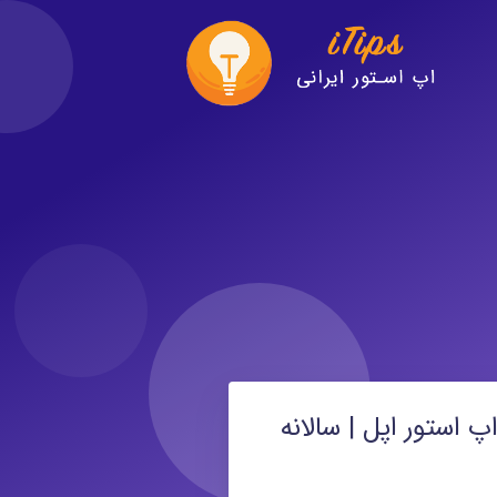
پ استور اپل | سالانه