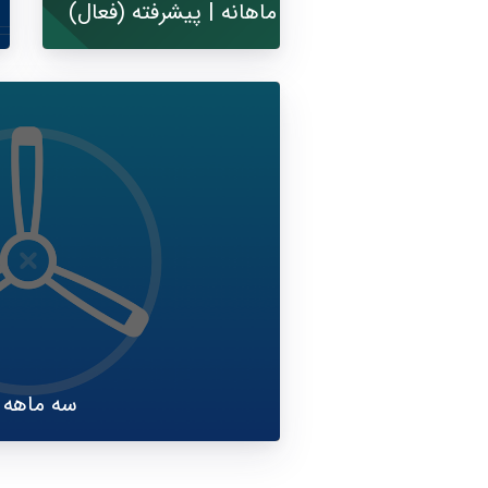
ماهانه | پیشرفته (فعال)
TestFlight (Public) | سه ماهه