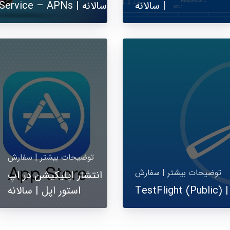
| سالانه
Apple Push Notifications Service – APNs | سالانه
توضیحات بیشتر | سفارش
توضیحات بیشتر | سفارش
انتشار اپلیکیشن در اپ
استور اپل | سالانه