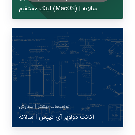
لینک مستقیم (MacOS) | سالانه
توضیحات بیشتر | سفارش
اکانت دولوپر آی تیپس | سالانه