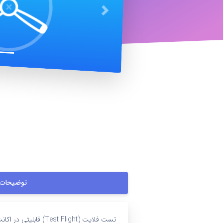
بعدی
توضیحات
تست فلایت ( Flight